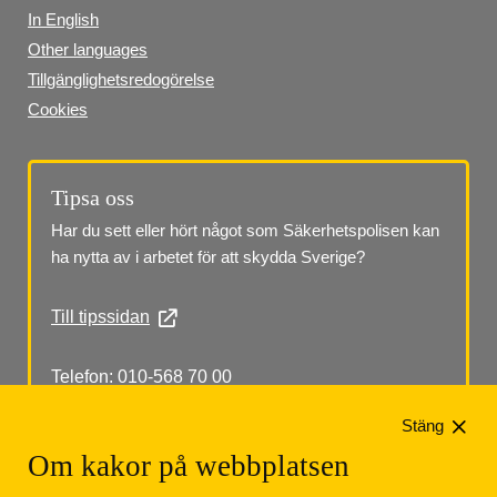
In English
Other languages
Tillgänglighetsredogörelse
Cookies
Tipsa oss
Har du sett eller hört något som Säkerhetspolisen kan 
ha nytta av i arbetet för att skydda Sverige?
Till tipssidan
Telefon: 010-568 70 00
Stäng
Om kakor på webbplatsen