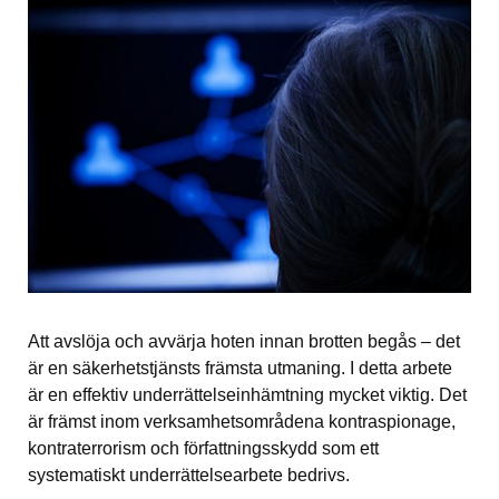
Att avslöja och avvärja hoten innan brotten begås – det 
är en säkerhetstjänsts främsta utmaning. I detta arbete 
är en effektiv underrättelseinhämtning mycket viktig. Det 
är främst inom verksamhetsområdena kontraspionage, 
kontraterrorism och författningsskydd som ett 
systematiskt underrättelsearbete bedrivs.